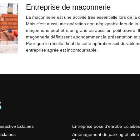
Entreprise de maçonnerie
La maçonnerie est une activité très essentielle lors de la 
Mais c’est aussi une opération non négligeable lors de la
maçonnerie peut être un grand ou aussi un petit œuvre. Il
maçonnerie définissent abondamment la présentation et sur
Pour que le résultat final de cette opération soit durable
entreprise agrée est incontournable.
S
ésactivé Eclaibes
Entreprise pose d'enrobé Eclaibes
claibes
Aménagement de parking et allée