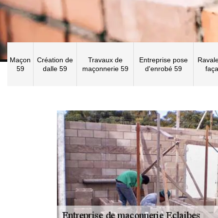
Maçon
Création de
Travaux de
Entreprise pose
Raval
59
dalle 59
maçonnerie 59
d'enrobé 59
faç