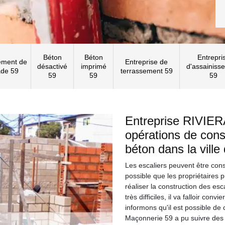
Béton
Béton
Entrepri
ement de
Entreprise de
désactivé
imprimé
d'assainiss
ade 59
terrassement 59
59
59
59
Entreprise RIVIER
opérations de const
béton dans la ville
Les escaliers peuvent être const
possible que les propriétaires p
réaliser la construction des esc
très difficiles, il va falloir con
informons qu'il est possible d
Maçonnerie 59 a pu suivre des 