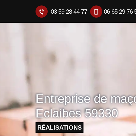
03 59 28 44 77
06 65 29 76 
Entreprise de maç
Eclaibes 59330
RÉALISATIONS