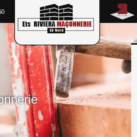
50
onnerie