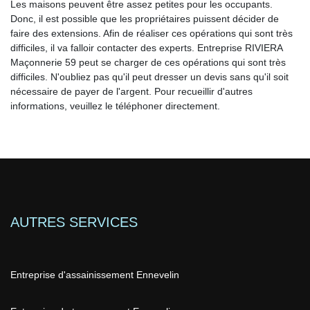
Les maisons peuvent être assez petites pour les occupants.
Donc, il est possible que les propriétaires puissent décider de
faire des extensions. Afin de réaliser ces opérations qui sont très
difficiles, il va falloir contacter des experts. Entreprise RIVIERA
Maçonnerie 59 peut se charger de ces opérations qui sont très
difficiles. N'oubliez pas qu'il peut dresser un devis sans qu'il soit
nécessaire de payer de l'argent. Pour recueillir d'autres
informations, veuillez le téléphoner directement.
AUTRES SERVICES
Entreprise d'assainissement Ennevelin