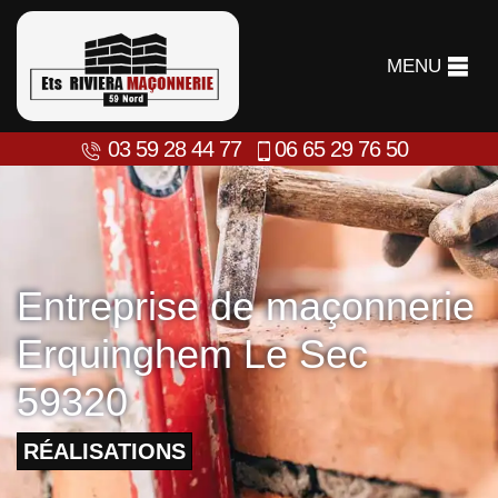
MENU
03 59 28 44 77
06 65 29 76 50
Entreprise de maçonnerie
Erquinghem Le Sec
59320
RÉALISATIONS