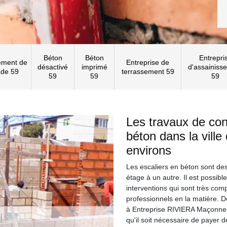
Béton
Béton
Entrepri
ement de
Entreprise de
désactivé
imprimé
d'assainiss
ade 59
terrassement 59
59
59
59
Les travaux de con
béton dans la vill
environs
Les escaliers en béton sont des 
étage à un autre. Il est possibl
interventions qui sont très com
professionnels en la matière. 
à Entreprise RIVIERA Maçonneri
qu'il soit nécessaire de payer de