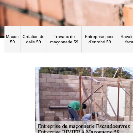
Maçon
Création de
Travaux de
Entreprise pose
Raval
59
dalle 59
maçonnerie 59
d'enrobé 59
faç