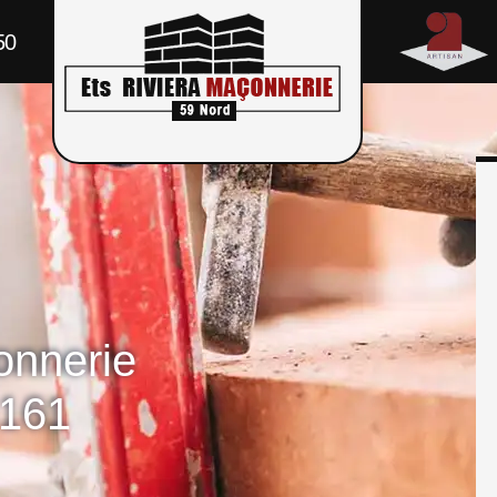
50
onnerie
9161