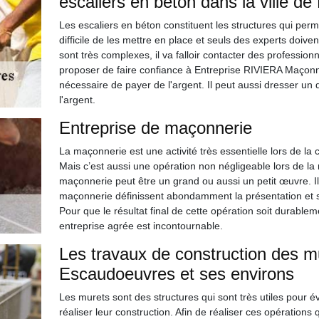
escaliers en béton dans la ville d
Les escaliers en béton constituent les structures qui perme
difficile de les mettre en place et seuls des experts doiven
sont très complexes, il va falloir contacter des professi
proposer de faire confiance à Entreprise RIVIERA Maçonner
nécessaire de payer de l'argent. Il peut aussi dresser un
l'argent.
Entreprise de maçonnerie
La maçonnerie est une activité très essentielle lors de la 
Mais c’est aussi une opération non négligeable lors de la
maçonnerie peut être un grand ou aussi un petit œuvre. Il
maçonnerie définissent abondamment la présentation et sur
Pour que le résultat final de cette opération soit durable
entreprise agrée est incontournable.
Les travaux de construction des mu
Escaudoeuvres et ses environs
Les murets sont des structures qui sont très utiles pour évite
réaliser leur construction. Afin de réaliser ces opérations qu