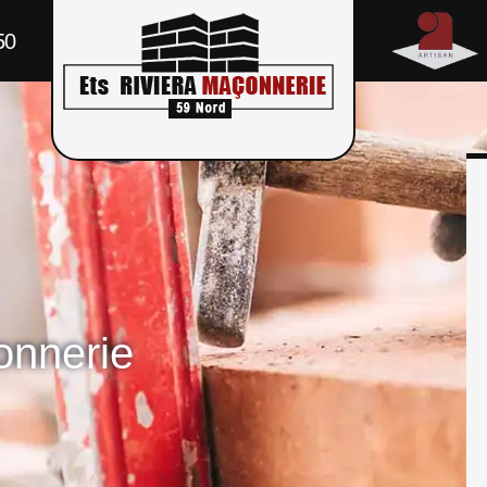
50
onnerie