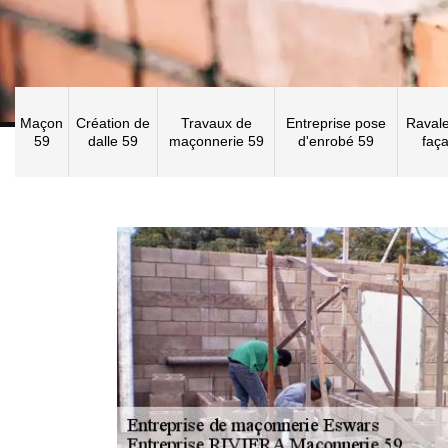
Maçon
Création de
Travaux de
Entreprise pose
Raval
59
dalle 59
maçonnerie 59
d'enrobé 59
faç