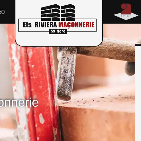
50
onnerie