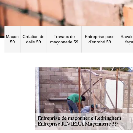
Maçon
Création de
Travaux de
Entreprise pose
Raval
59
dalle 59
maçonnerie 59
d'enrobé 59
faç