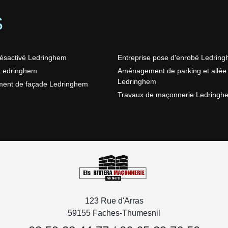
S
ésactivé Ledringhem
Entreprise pose d'enrobé Ledrin
Ledringhem
Aménagement de parking et allée
Ledringhem
ment de façade Ledringhem
Travaux de maçonnerie Ledringh
123 Rue d'Arras
59155 Faches-Thumesnil