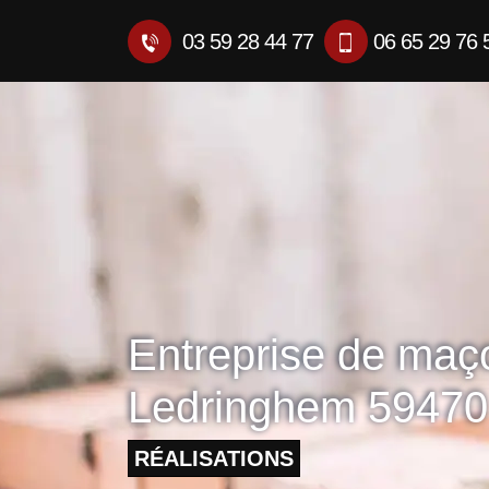
03 59 28 44 77
06 65 29 76 
Entreprise de maç
Ledringhem 59470
RÉALISATIONS