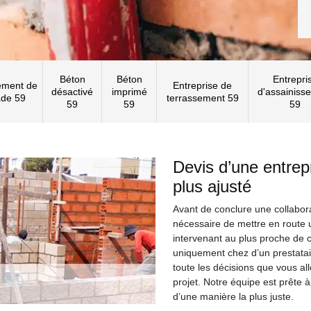
Béton
Béton
Entrepri
ement de
Entreprise de
désactivé
imprimé
d'assainiss
ade 59
terrassement 59
59
59
59
Devis d’une entrep
plus ajusté
Avant de conclure une collabora
nécessaire de mettre en route
intervenant au plus proche de
uniquement chez d’un prestatair
toute les décisions que vous al
projet. Notre équipe est prête à
d’une manière la plus juste.