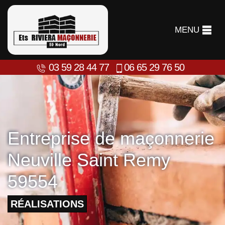
MENU
03 59 28 44 77
06 65 29 76 50
Entreprise de maçonnerie
Neuville Saint Remy
59554
RÉALISATIONS