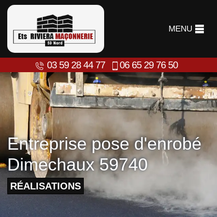
MENU
03 59 28 44 77
06 65 29 76 50
Entreprise pose d'enrobé
Dimechaux 59740
RÉALISATIONS