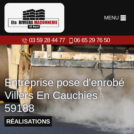
MENU
03 59 28 44 77
06 65 29 76 50
Entreprise pose d'enrobé
Villers En Cauchies
59188
RÉALISATIONS