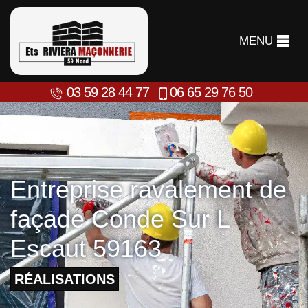
MENU
03 59 28 44 77
06 65 29 76 50
Entreprise ravalement de
façade Conde Sur L
Escaut 59163
RÉALISATIONS