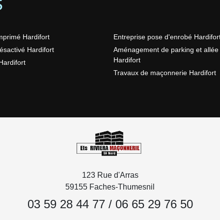
S
mprimé Hardifort
Entreprise pose d'enrobé Hardifor
ésactivé Hardifort
Aménagement de parking et allée
Hardifort
ardifort
Travaux de maçonnerie Hardifort
123 Rue d'Arras
59155 Faches-Thumesnil
03 59 28 44 77
/
06 65 29 76 50