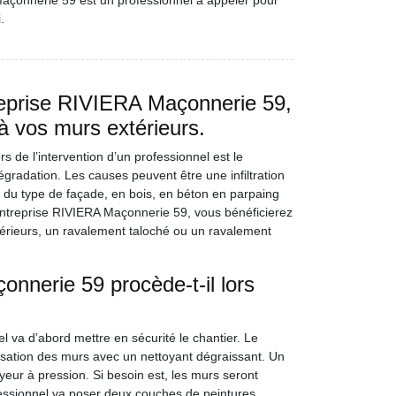
Maçonnerie 59 est un professionnel à appeler pour
.
eprise RIVIERA Maçonnerie 59,
à vos murs extérieurs.
 de l’intervention d’un professionnel est le
dégradation. Les causes peuvent être une infiltration
n du type de façade, en bois, en béton en parpaing
Entreprise RIVIERA Maçonnerie 59, vous bénéficierez
érieurs, un ravalement taloché ou un ravalement
nerie 59 procède-t-il lors
 va d’abord mettre en sécurité le chantier. Le
sation des murs avec un nettoyant dégraissant. Un
eur à pression. Si besoin est, les murs seront
ofessionnel va poser deux couches de peintures.