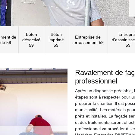
Béton
Béton
Entrepri
ement de
Entreprise de
désactivé
imprimé
d'assainiss
ade 59
terrassement 59
59
59
59
Ravalement de faça
professionnel
Après un diagnostic préalable, 
étapes sont à respecter pour un
préparer le chantier. Il est po
municipalité. Les matériels pou
prêts et installés. La façade se
et des traitements seront effect
professionnel va procéder à l’em