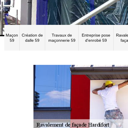
Maçon
Création de
Travaux de
Entreprise pose
Raval
59
dalle 59
maçonnerie 59
d'enrobé 59
faç