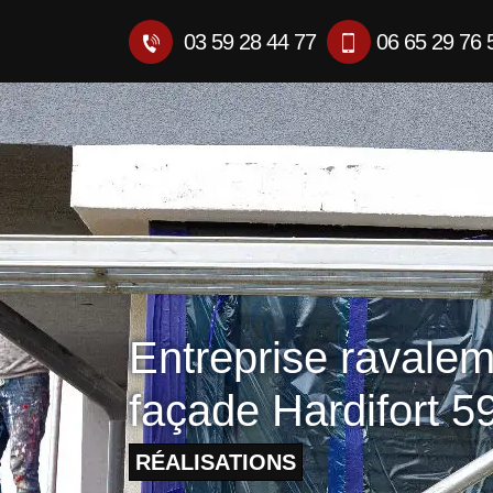
03 59 28 44 77
06 65 29 76 
Entreprise ravale
façade Hardifort 5
RÉALISATIONS