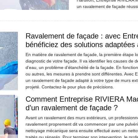
Hardifort, Entreprise RIVIERA 
un ravalement de façade réussi
Ravalement de façade : avec Entr
bénéficiez des solutions adaptées 
En matière de ravalement de façade, la première étape lors
diagnostic de votre façade. Il va identifier les causes de 
d’eau, un problème d’étanchéité de la façade. En fonctio
ou autres, les mesures à prendre sont différentes. Avec 
un ravalement de façade adapté à votre type de murs ext
projeté. Contactez-le pour plus de précisions.
Comment Entreprise RIVIERA Maçon
d’un ravalement de façade ?
Avant un ravalement des murs extérieurs, un professionnel
ravalement proprement dit va commencer par une pulvéri
nettoyage mécanique sera ensuite effectué avec un nettoy
traités ou réparés. Pour terminer son intervention, le pr