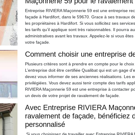
Maçonnerie 59 pour le ravalement 
Entreprise RIVIERA Maçonnerie 59 est une entreprise r
façade à Hardifort, dans le 59670. Grace à ses travaux de 
les propriétaires à Hardifort. Si vous sollicitez ses servi
les tarifs qu’il applique sont très raisonnables. Il pour
administratives avant les travaux. Appelez-le si vous ête
votre façade.
Comment choisir une entreprise d
Plusieurs critères sont à prendre en compte pour le choi
L’entreprise doit être certifiée Qualibat qui est un gage d
devez vous informer de ses anciennes réalisations. Les e
privilégiées. Vous devez aussi tenir compte des tarifs appl
RIVIERA Maçonnerie 59 est une entreprise à contacter p
un devis de votre projet de ravalement de façade.
Avec Entreprise RIVIERA Maçonner
ravalement de façade, bénéficiez 
personnalisé
Si vous choisissez de travailler avec Entreprise RIVIERA