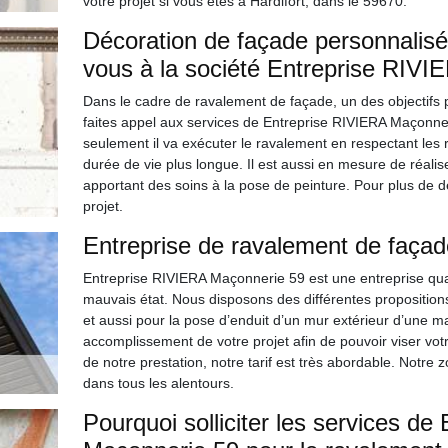
votre projet si vous êtes à Hardifort, dans le 59670.
Décoration de façade personnalisée
vous à la société Entreprise RIV
Dans le cadre de ravalement de façade, un des objectifs p
faites appel aux services de Entreprise RIVIERA Maçonnerie
seulement il va exécuter le ravalement en respectant les 
durée de vie plus longue. Il est aussi en mesure de réalise
apportant des soins à la pose de peinture. Pour plus de d
projet.
Entreprise de ravalement de façade
Entreprise RIVIERA Maçonnerie 59 est une entreprise qua
mauvais état. Nous disposons des différentes proposition
et aussi pour la pose d’enduit d’un mur extérieur d’une mai
accomplissement de votre projet afin de pouvoir viser votr
de notre prestation, notre tarif est très abordable. Notre 
dans tous les alentours.
Pourquoi solliciter les services d