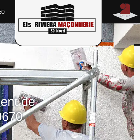
50
ment de
9670