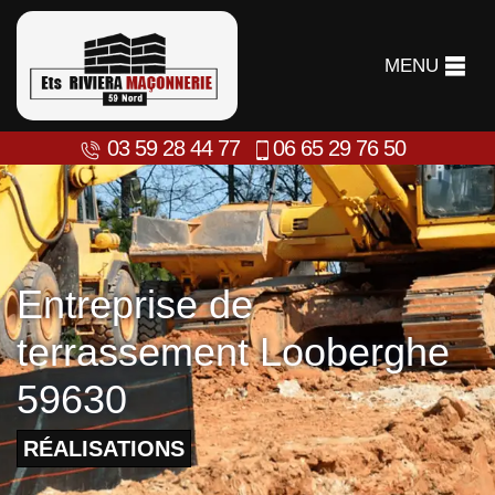
MENU
03 59 28 44 77
06 65 29 76 50
Entreprise de
terrassement Looberghe
59630
RÉALISATIONS