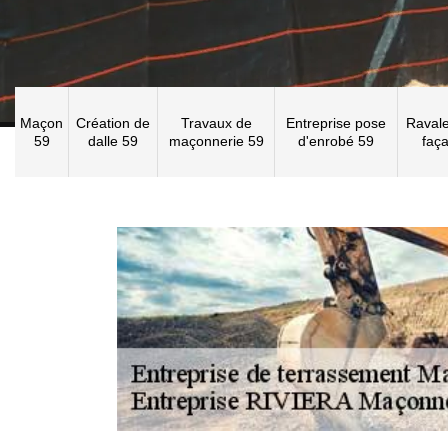
Maçon
Création de
Travaux de
Entreprise pose
Raval
59
dalle 59
maçonnerie 59
d'enrobé 59
faç