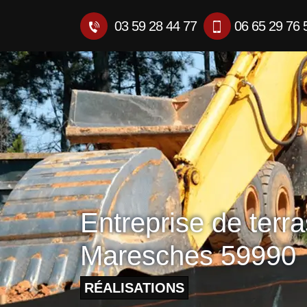
03 59 28 44 77
06 65 29 76 
Entreprise de terr
Maresches 59990
RÉALISATIONS