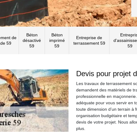
Béton
Béton
Entrepri
ement de
Entreprise de
désactivé
imprimé
d'assainiss
ade 59
terrassement 59
59
59
59
Devis pour projet 
Les travaux de terrassement son
demandent des matériels de tr
professionnelle en maçonnerie
adéquate pour vous servir en to
toute dimension d’un terrain à
organisation budgétaire et tem
devis de votre projet. Nous al
plus.