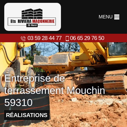
MENU
03 59 28 44 77
06 65 29 76 50
Entreprise de
terrassement Mouchin
59310
RÉALISATIONS