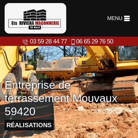
MENU
03 59 28 44 77
06 65 29 76 50
Entreprise de
terrassement Mouvaux
59420
RÉALISATIONS