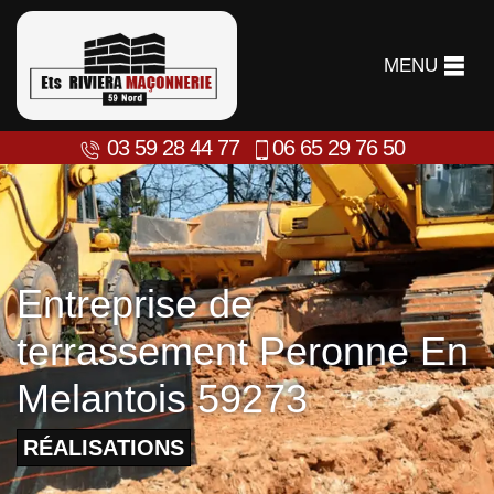
MENU
03 59 28 44 77
06 65 29 76 50
Entreprise de
terrassement Peronne En
Melantois 59273
RÉALISATIONS