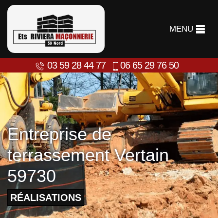
MENU
03 59 28 44 77
06 65 29 76 50
Entreprise de
terrassement Vertain
59730
RÉALISATIONS