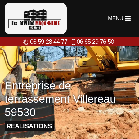
MENU
03 59 28 44 77
06 65 29 76 50
Entreprise de
terrassement Villereau
59530
RÉALISATIONS