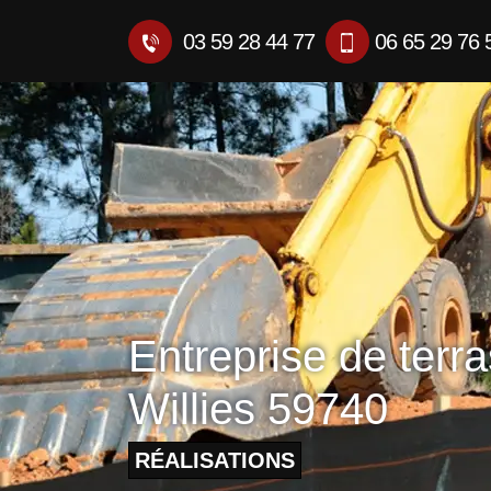
03 59 28 44 77
06 65 29 76 
Entreprise de terr
Willies 59740
RÉALISATIONS