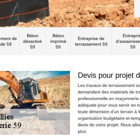
Béton
Béton
Entrepri
ement de
Entreprise de
désactivé
imprimé
d'assainiss
ade 59
terrassement 59
59
59
59
Devis pour projet 
Les travaux de terrassement son
demandent des matériels de tr
professionnelle en maçonnerie
adéquate pour vous servir en to
toute dimension d’un terrain à 
organisation budgétaire et tem
devis de votre projet. Nous al
plus.