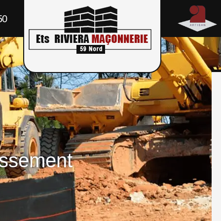
50
assement