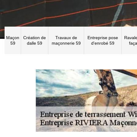
Maçon
Création de
Travaux de
Entreprise pose
Raval
59
dalle 59
maçonnerie 59
d'enrobé 59
faç