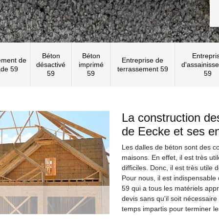
Béton
Béton
Entrepri
ement de
Entreprise de
désactivé
imprimé
d'assainiss
ade 59
terrassement 59
59
59
59
La construction des
de Eecke et ses e
Les dalles de béton sont des co
maisons. En effet, il est très u
difficiles. Donc, il est très util
Pour nous, il est indispensabl
59 qui a tous les matériels appr
devis sans qu'il soit nécessaire
temps impartis pour terminer le