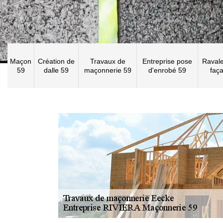
Maçon
Création de
Travaux de
Entreprise pose
Raval
59
dalle 59
maçonnerie 59
d'enrobé 59
faç