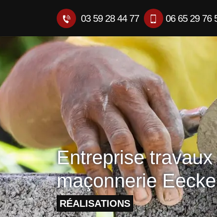
03 59 28 44 77
06 65 29 76 
Entreprise travaux
maçonnerie Eecke
RÉALISATIONS