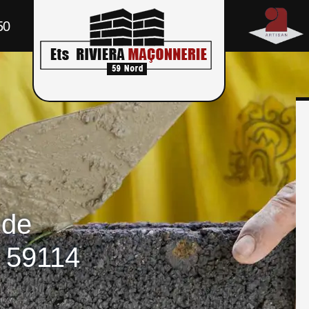
50
 de
 59114