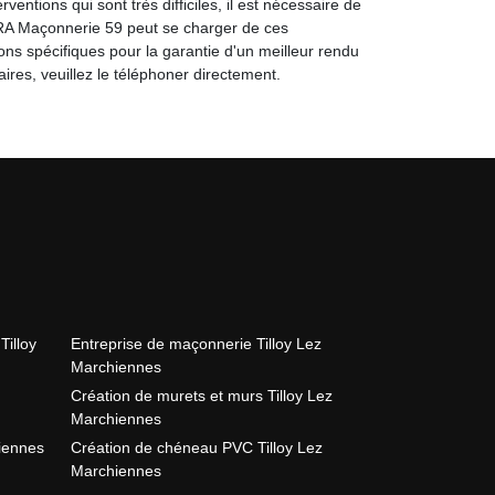
ventions qui sont très difficiles, il est nécessaire de
RA Maçonnerie 59 peut se charger de ces
ions spécifiques pour la garantie d'un meilleur rendu
ires, veuillez le téléphoner directement.
Tilloy
Entreprise de maçonnerie Tilloy Lez
Marchiennes
Création de murets et murs Tilloy Lez
Marchiennes
hiennes
Création de chéneau PVC Tilloy Lez
Marchiennes