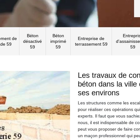
Béton
Béton
Entrepri
ement de
Entreprise de
désactivé
imprimé
d'assainiss
ade 59
terrassement 59
59
59
59
Les travaux de con
béton dans la ville
ses environs
Les structures comme les escali
pour réaliser ces opérations qui s
experts. Il faut que vous sachie
nous, il est indispensable de co
peut vous proposer de faire co
un maçon professionnel qui peut