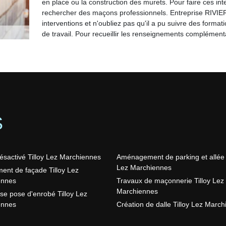
en place ou la construction des murets. Pour faire ces inter
rechercher des maçons professionnels. Entreprise RIVIE
interventions et n'oubliez pas qu'il a pu suivre des format
de travail. Pour recueillir les renseignements complémenta
S
ésactivé Tilloy Lez Marchiennes
Aménagement de parking et allée 
Lez Marchiennes
ent de façade Tilloy Lez
ennes
Travaux de maçonnerie Tilloy Lez
Marchiennes
ise pose d'enrobé Tilloy Lez
ennes
Création de dalle Tilloy Lez Marc