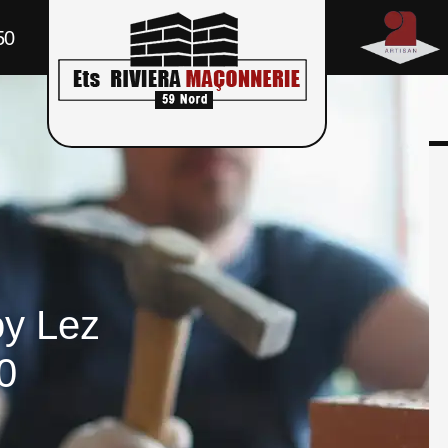
50
oy Lez
0