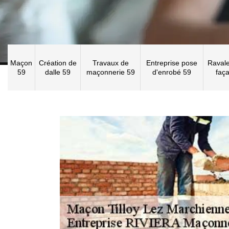
Maçon
Création de
Travaux de
Entreprise pose
Raval
59
dalle 59
maçonnerie 59
d'enrobé 59
faç