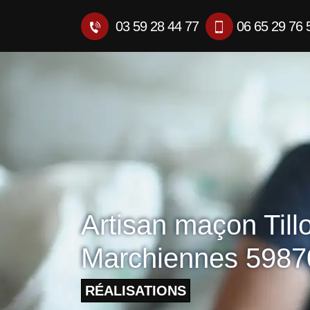
03 59 28 44 77
06 65 29 76 
Artisan maçon Till
Marchiennes 5987
RÉALISATIONS