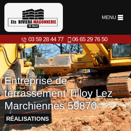
MENU
03 59 28 44 77
06 65 29 76 50
Entreprise de
terrassement Tilloy Lez
Marchiennes 59870
RÉALISATIONS