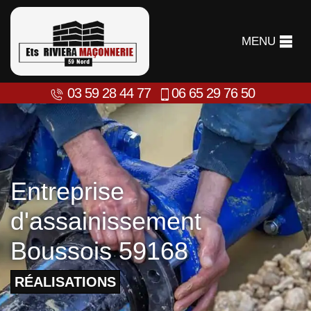
MENU
03 59 28 44 77
06 65 29 76 50
Entreprise
d'assainissement
Boussois 59168
RÉALISATIONS