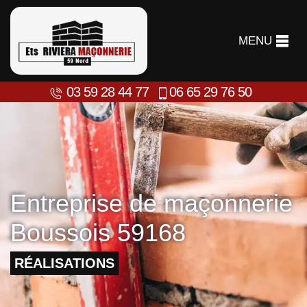
MENU
03 59 28 44 77
06 65 29 76 50
Entreprise de maçonnerie
Boussois 59168
RÉALISATIONS