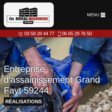
MENU
03 59 28 44 77
06 65 29 76 50
Entreprise
d'assainissement Grand
Fayt 59244
RÉALISATIONS