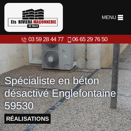
MENU
03 59 28 44 77
06 65 29 76 50
Spécialiste en béton
désactivé Englefontaine
59530
RÉALISATIONS