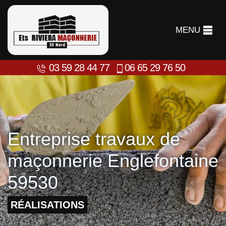
MENU
03 59 28 44 77
06 65 29 76 50
Entreprise travaux de
maçonnerie Englefontaine
59530
RÉALISATIONS