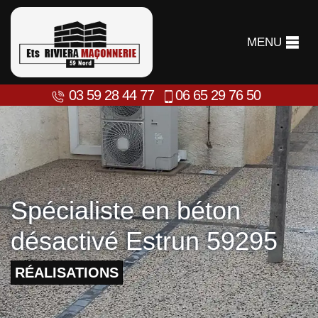
MENU
03 59 28 44 77
06 65 29 76 50
Spécialiste en béton
désactivé Estrun 59295
RÉALISATIONS