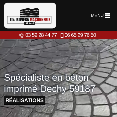
MENU
03 59 28 44 77
06 65 29 76 50
Spécialiste en béton
imprimé Dechy 59187
RÉALISATIONS