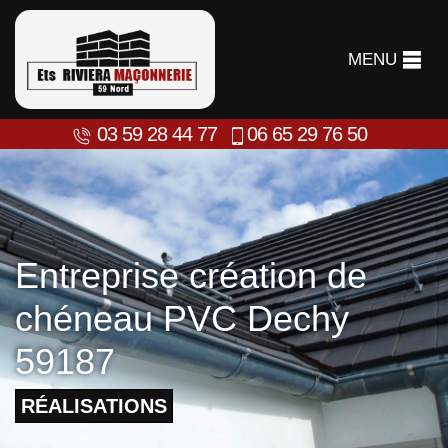
MENU
03 59 28 44 77
06 65 29 76 50
Entreprise création de
chéneau PVC Dechy
59187
RÉALISATIONS