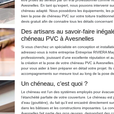
être prises au sérieux par un vrai professionnel comme 
Avesnelles. En tant qu’expert, nous pouvons intervenir sur
chéneau adapté. Nous possédons les équipements, les per
bien la pose de chéneau PVC sur votre toiture traditionne
devis gratuit afin de connaitre tous les détails concernant 
Des artisans au savoir-faire inégal
chéneau PVC à Avesnelles
Si vous cherchez un spécialiste en conception et installa
adressez-vous à notre entreprise Entreprise RIVIERA Ma
professionnels, jouissant d’une excellente réputation et a
la création et la pose de votre chéneau PVC à Avesnelles.
pour vous aider à bien préparer en détail votre projet. Ils
accompagnements sur-mesure tout au long de la pose de
Un chéneau, c’est quoi ?
Le chéneau est l’un des systèmes employés pour évacuer l’e
l’étanchéité parfaite de votre couverture. Le chéneau est
d’eau (gouttière), du fait qu’il est encastré directement s
dans les bâtisses et les constructions imposantes. La conc
Avesnelles fait partie des gros œuvres, demandant des 