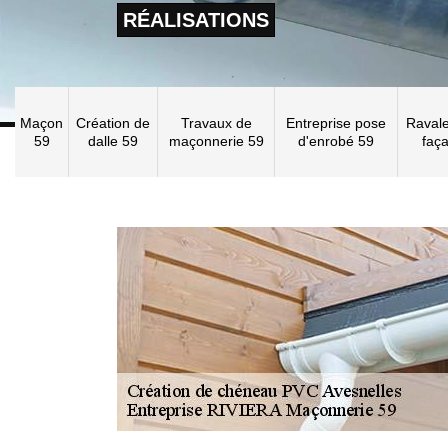
RÉALISATIONS
Maçon
Création de
Travaux de
Entreprise pose
Raval
59
dalle 59
maçonnerie 59
d'enrobé 59
faç