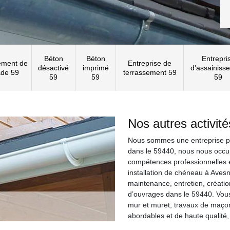
Béton
Béton
Entrepri
ement de
Entreprise de
désactivé
imprimé
d'assainiss
ade 59
terrassement 59
59
59
59
Nos autres activit
Nous sommes une entreprise pr
dans le 59440, nous nous occup
compétences professionnelles e
installation de chéneau à Avesn
maintenance, entretien, créatio
d’ouvrages dans le 59440. Vous
mur et muret, travaux de maçon
abordables et de haute qualité,