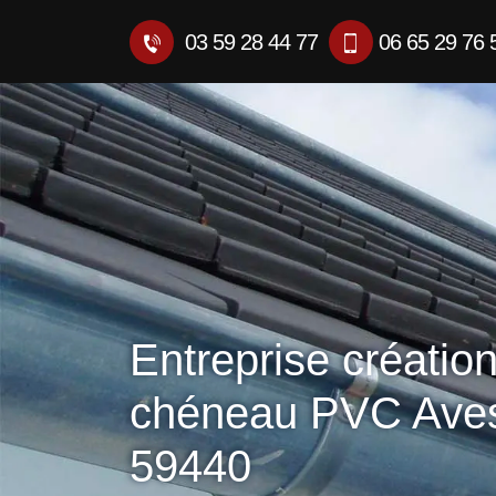
03 59 28 44 77
06 65 29 76 
Entreprise créatio
chéneau PVC Aves
59440