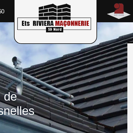
50
n de
nelles