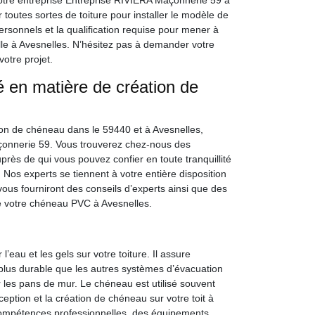
notre entreprise Entreprise RIVIERA Maçonnerie 59 à
 toutes sortes de toiture pour installer le modèle de
sonnels et la qualification requise pour mener à
lle à Avesnelles. N’hésitez pas à demander votre
votre projet.
é en matière de création de
tion de chéneau dans le 59440 et à Avesnelles,
çonnerie 59. Vous trouverez chez-nous des
uprès de qui vous pouvez confier en toute tranquillité
 Nos experts se tiennent à votre entière disposition
 vous fourniront des conseils d’experts ainsi que des
 votre chéneau PVC à Avesnelles.
au et les gels sur votre toiture. Il assure
 plus durable que les autres systèmes d’évacuation
ur les pans de mur. Le chéneau est utilisé souvent
eption et la création de chéneau sur votre toit à
compétences professionnelles, des équipements