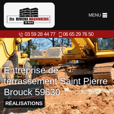
MENU
03 59 28 44 77
06 65 29 76 50
Entreprise de
terrassement Saint Pierre
Brouck 59630
RÉALISATIONS