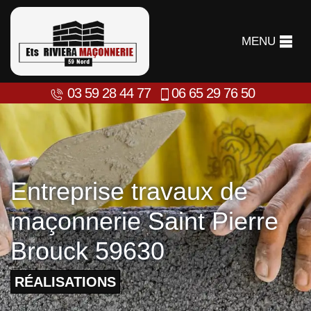
MENU
03 59 28 44 77
06 65 29 76 50
Entreprise travaux de
maçonnerie Saint Pierre
Brouck 59630
RÉALISATIONS