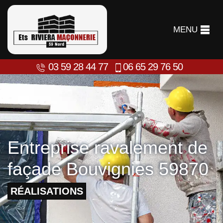
MENU
03 59 28 44 77
06 65 29 76 50
Entreprise ravalement de
façade Bouvignies 59870
RÉALISATIONS